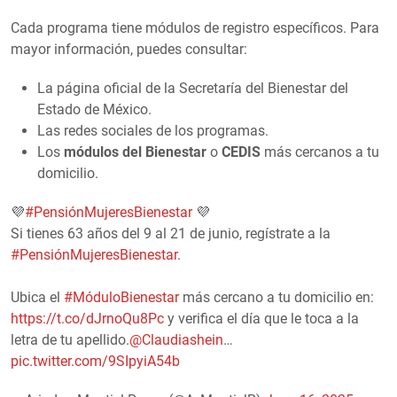
Cada programa tiene módulos de registro específicos. Para
mayor información, puedes consultar:
La página oficial de la Secretaría del Bienestar del
Estado de México.
Las redes sociales de los programas.
Los
módulos del Bienestar
o
CEDIS
más cercanos a tu
domicilio.
💜
#PensiónMujeresBienestar
💜
Si tienes 63 años del 9 al 21 de junio, regístrate a la
#PensiónMujeresBienestar
.
Ubica el
#MóduloBienestar
más cercano a tu domicilio en:
https://t.co/dJrnoQu8Pc
y verifica el día que le toca a la
letra de tu apellido.
@Claudiashein
…
pic.twitter.com/9SIpyiA54b