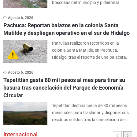
boscosas del municipio y pidieron la
intervención de las autoridades para evitar
mayores afectaciones ambientales.
Agosto 6, 2026
Pachuca: Reportan balazos en la colonia Santa
Matilde y despliegan operativo en el sur de Hidalgo
Patrullas realizaron recorridos en la
colonia Santa Matilde, en Pachuca,
Hidalgo, tras el reporte de una balacera.
Agosto 6, 2026
Tepetitlán gasta 80 mil pesos al mes para tirar su
basura tras cancelación del Parque de Economía
Circular
Tepetitlán destina cerca de 80 mil pesos
mensuales para trasladar y disponer sus
residuos sólidos tras la cancelación del
Parque de Economía Circular de Tula,
Internacional
informó la alcaldesa Ana Elsa Castillo Cea.
‹
›