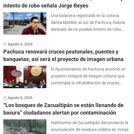
intento de robo señala Jorge Reyes
Una balacera registrada en la colonia
Santa Matilde, al sur de Pachuca, habría
derivado de un posible intento de robo,
informó el alcalde Jorge Alberto Reyes
Hernández.
Agosto 6, 2026
Pachuca renovará cruces peatonales, puentes y
banquetas; así será el proyecto de imagen urbana
El Ayuntamiento de Pachuca anunció un
proyecto integral de imagen urbana que
contempla la rehabilitación de cruces
peatonales, banquetas, guarniciones,
puentes y señalización vial en distintos
Agosto 6, 2026
puntos de la ciudad.
“Los bosques de Zacualtipán se están llenando de
basura” ciudadanos alertan por contaminación
Habitantes de Zacualtipán denunciaron la
acumulación de residuos sólidos en zonas