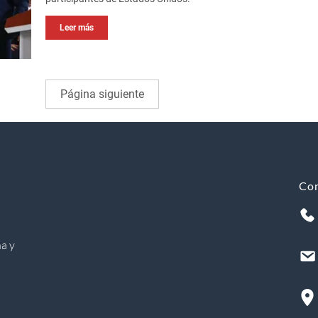
Leer más
Página siguiente
Co
a y