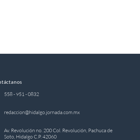
ntáctanos
558 - 951 - 0832
redaccion@hidalgo.jornada.com.mx
Av. Revolución no. 200 Col. Revolución, Pachuca de
Soto, Hidalgo C.P. 42060