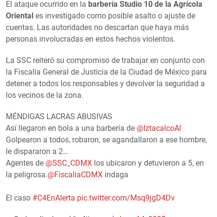
El ataque ocurrido en la
barbería Studio 10 de la Agrícola
Oriental
es investigado como posible asalto o ajuste de
cuentas. Las autoridades no descartan que haya más
personas involucradas en estos hechos violentos.
La SSC reiteró su compromiso de trabajar en conjunto con
la Fiscalía General de Justicia de la Ciudad de México para
detener a todos los responsables y devolver la seguridad a
los vecinos de la zona.
MÉNDIGAS LACRAS ABUSIVAS
Así llegaron en bola a una barbería de
@IztacalcoAl
Golpearon a todos, robaron, se agandallaron a ese hombre,
le dispararon a 2…
Agentes de
@SSC_CDMX
los ubicaron y detuvieron a 5, en
la peligrosa.
@FiscaliaCDMX
indaga
El caso
#C4EnAlerta
pic.twitter.com/Msq9jgD4Dv