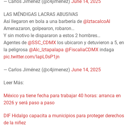
— Carlos Jiménez (@c4jimenez)
June 14, 2025
LAS MÉNDIGAS LACRAS ABUSIVAS
Así llegaron en bola a una barbería de
@IztacalcoAl
Amenazaron, golpearon, robaron…
Y sin motivo le dispararon a estos 2 hombres…
Agentes de
@SSC_CDMX
los ubicaron y detuvieron a 5, en
la peligrosa
@Alc_Iztapalapa
@FiscaliaCDMX
indaga
pic.twitter.com/lapL0sP1jn
— Carlos Jiménez (@c4jimenez)
June 14, 2025
Leer Más:
México ya tiene fecha para trabajar 40 horas: arranca en
2026 y será paso a paso
DIF Hidalgo capacita a municipios para proteger derechos
de la niñez