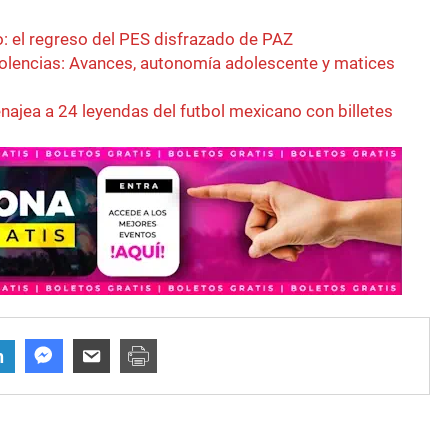
o: el regreso del PES disfrazado de PAZ
iolencias: Avances, autonomía adolescente y matices
najea a 24 leyendas del futbol mexicano con billetes
n