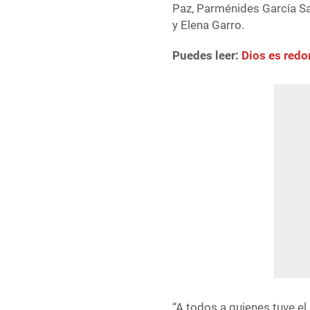
Paz, Parménides García Sa
y Elena Garro.
Puedes leer:
Dios es redo
“A todos a quienes tuve el