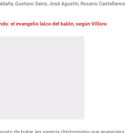
ldaña, Gustavo Sainz, José Agustín, Rosario Castellanos
ndo: el evangelio laico del balón, según Villoro
 gusto de tratar, les parecía chistosísimo que apareciera