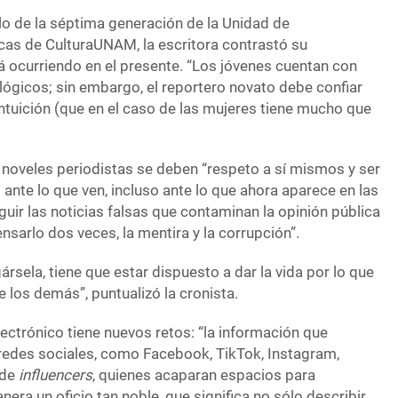
clo de la séptima generación de la Unidad de
icas de CulturaUNAM, la escritora contrastó su
á ocurriendo en el presente. “Los jóvenes cuentan con
lógicos; sin embargo, el reportero novato debe confiar
 intuición (que en el caso de las mujeres tiene mucho que
noveles periodistas se deben “respeto a sí mismos y ser
 ante lo que ven, incluso ante lo que ahora aparece en las
nguir las noticias falsas que contaminan la opinión pública
nsarlo dos veces, la mentira y la corrupción”.
gársela, tiene que estar dispuesto a dar la vida por lo que
de los demás”, puntualizó la cronista.
ectrónico tiene nuevos retos: “la información que
redes sociales, como Facebook, TikTok, Instagram,
 de
influencers
, quienes acaparan espacios para
era un oficio tan noble, que significa no sólo describir