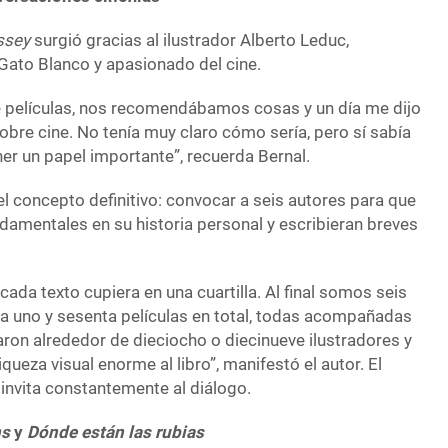
ssey
surgió gracias al ilustrador Alberto Leduc,
Gato Blanco y apasionado del cine.
 películas, nos recomendábamos cosas y un día me dijo
sobre cine. No tenía muy claro cómo sería, pero sí sabía
ener un papel importante”, recuerda Bernal.
 el concepto definitivo: convocar a seis autores para que
undamentales en su historia personal y escribieran breves
da texto cupiera en una cuartilla. Al final somos seis
da uno y sesenta películas en total, todas acompañadas
paron alrededor de dieciocho o diecinueve ilustradores y
ueza visual enorme al libro”, manifestó el autor. El
invita constantemente al diálogo.
ns
y
Dónde están las rubias