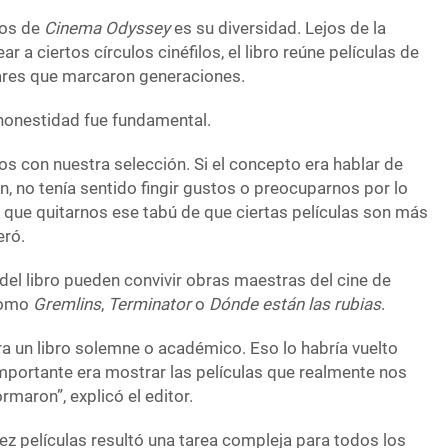
tos de
Cinema Odyssey
es su diversidad. Lejos de la
 a ciertos círculos cinéfilos, el libro reúne películas de
ulares que marcaron generaciones.
honestidad fue fundamental.
s con nuestra selección. Si el concepto era hablar de
, no tenía sentido fingir gustos o preocuparnos por lo
 que quitarnos ese tabú de que ciertas películas son más
eró.
s del libro pueden convivir obras maestras del cine de
como
Gremlins
,
Terminator
o
Dónde están las rubias
.
ra un libro solemne o académico. Eso lo habría vuelto
portante era mostrar las películas que realmente nos
maron”, explicó el editor.
ez películas resultó una tarea compleja para todos los