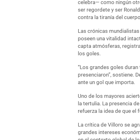
celebra— como ningún otro
ser regordete y ser Ronaldo
contra la tiranía del cuerp
Las crónicas mundialistas
poseen una vitalidad intacta
capta atmósferas, registra
los goles.
“Los grandes goles duran t
presenciaron”, sostiene. D
ante un gol que importa.
Uno de los mayores acierto
la tertulia. La presencia 
refuerza la idea de que el
La crítica de Villoro se a
grandes intereses económ
en el contexto global de l