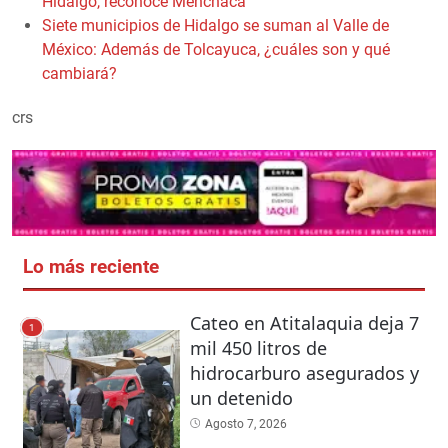
Hidalgo, reconoce Menchaca
Siete municipios de Hidalgo se suman al Valle de
México: Además de Tolcayuca, ¿cuáles son y qué
cambiará?
crs
Lo más reciente
Cateo en Atitalaquia deja 7
1
mil 450 litros de
hidrocarburo asegurados y
un detenido
Agosto 7, 2026