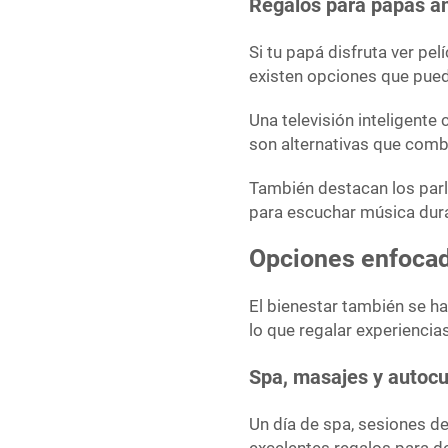
Regalos para papás a
Si tu papá disfruta ver pel
existen opciones que pued
Una televisión inteligent
son alternativas que comb
También destacan los parl
para escuchar música dura
Opciones enfocad
El bienestar también se h
lo que regalar experiencia
Spa, masajes y autoc
Un día de spa, sesiones d