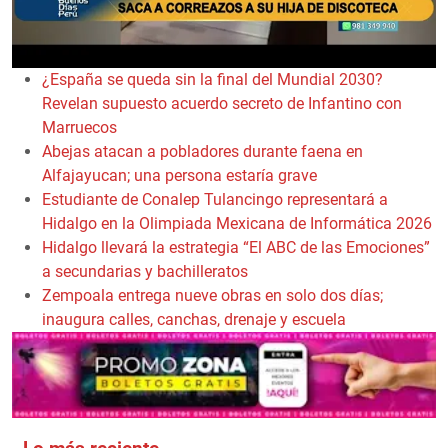
¿España se queda sin la final del Mundial 2030?
Revelan supuesto acuerdo secreto de Infantino con
Marruecos
Abejas atacan a pobladores durante faena en
Alfajayucan; una persona estaría grave
Estudiante de Conalep Tulancingo representará a
Hidalgo en la Olimpiada Mexicana de Informática 2026
Hidalgo llevará la estrategia “El ABC de las Emociones”
a secundarias y bachilleratos
Zempoala entrega nueve obras en solo dos días;
inaugura calles, canchas, drenaje y escuela