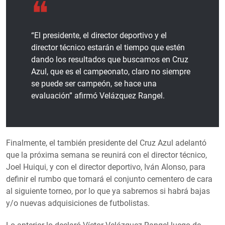
“El presidente, el director deportivo y el
director técnico estarán el tiempo que estén
dando los resultados que buscamos en Cruz
Azul, que es el campeonato, claro no siempre
se puede ser campeón, se hace una
evaluación” afirmó Velázquez Rangel.
Finalmente, el también presidente del Cruz Azul adelantó
que la próxima semana se reunirá con el director técnico,
Joel Huiqui, y con el director deportivo, Iván Alonso, para
definir el rumbo que tomará el conjunto cementero de cara
al siguiente torneo, por lo que ya sabremos si habrá bajas
y/o nuevas adquisiciones de futbolistas.