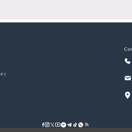
Co
a y