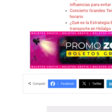
influencias para evita
Concierto Grandes Tem
horario
¿Qué es la Estrategia 
transporte en Hidalgo
i
Compatir
|
Facebook
|
Twitter