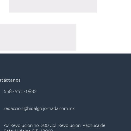
ntáctanos
558 - 951 - 0832
redaccion@hidalgo.jornada.com.mx
Av. Revolución no. 200 Col. Revolución, Pachuca de
Soto, Hidalgo C.P. 42060