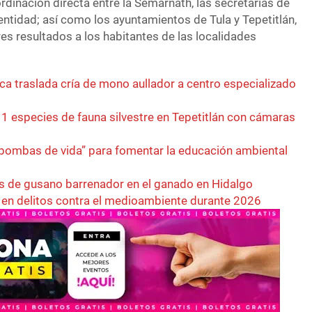
dinación directa entre la Semarnath, las secretarías de
entidad; así como los ayuntamientos de Tula y Tepetitlán,
res resultados a los habitantes de las localidades
ca traslada cría de mono aullador a centro especializado
1 especies de fauna silvestre en Tepetitlán con cámaras
 “bombas de vida” para fomentar la educación ambiental
vos de gusano barrenador en el ganado en Hidalgo
en delitos contra el medioambiente durante 2026