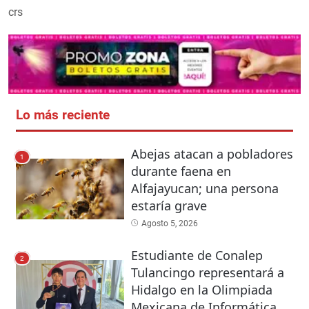
crs
Lo más reciente
Abejas atacan a pobladores
1
durante faena en
Alfajayucan; una persona
estaría grave
Agosto 5, 2026
Estudiante de Conalep
2
Tulancingo representará a
Hidalgo en la Olimpiada
Mexicana de Informática