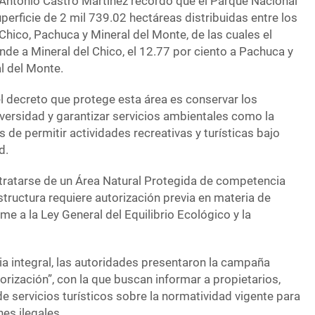
 Antonio Castro Martínez recordó que el Parque Nacional
perficie de 2 mil 739.02 hectáreas distribuidas entre los
Chico, Pachuca y Mineral del Monte, de las cuales el
de a Mineral del Chico, el 12.77 por ciento a Pachuca y
al del Monte.
l decreto que protege esta área es conservar los
iversidad y garantizar servicios ambientales como la
de permitir actividades recreativas y turísticas bajo
d.
tratarse de un Área Natural Protegida de competencia
estructura requiere autorización previa en materia de
e a la Ley General del Equilibrio Ecológico y la
ia integral, las autoridades presentaron la campaña
orización”, con la que buscan informar a propietarios,
e servicios turísticos sobre la normatividad vigente para
nes ilegales.