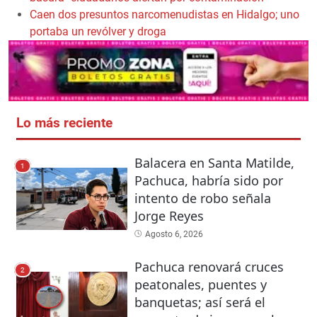
Caen dos presuntos narcomenudistas en Hidalgo; uno
portaba un revólver y droga
Lo más reciente
Balacera en Santa Matilde,
1
Pachuca, habría sido por
intento de robo señala
Jorge Reyes
Agosto 6, 2026
Pachuca renovará cruces
2
peatonales, puentes y
banquetas; así será el