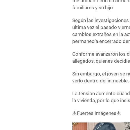
fue atacado con un arma bl
familiares y su hijo.
Según las investigaciones 
última vez el pasado vier
cambios extraños en la act
permanecía encerrado dent
Conforme avanzaron los dí
allegados, quienes decidier
Sin embargo, el joven se n
verlo dentro del inmueble.
La tensión aumentó cuand
la vivienda, por lo que insi
⚠️Fuertes Imágenes⚠️