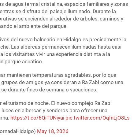
as de agua termal cristalina, espacios familiares y zonas
ntras se disfruta del paisaje iluminado. Durante la
orativas se encienden alrededor de árboles, caminos y
mando el ambiente del parque.
ivos del nuevo balneario en Hidalgo es precisamente la
oche. Las albercas permanecen iluminadas hasta casi
los visitantes vivir una experiencia distinta a la
 un parque acuático.
gar mantienen temperaturas agradables, por lo que
y grupos de amigos ya consideran a Ra Zabi como una
rse durante fines de semana o vacaciones.
 el turismo de noche. El nuevo complejo Ra Zabi
luces en albercas y senderos para ofrecer una
urna.
https://t.co/6QiTUNiyai
pic.twitter.com/OqInLjO8Ls
JornadaHidalgo)
May 18, 2026