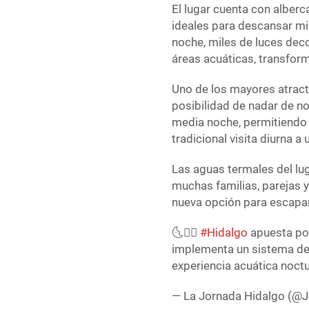
El lugar cuenta con alberc
ideales para descansar mie
noche, miles de luces dec
áreas acuáticas, transfor
Uno de los mayores atract
posibilidad de nadar de n
media noche, permitiendo a 
tradicional visita diurna a
Las aguas termales del lu
muchas familias, parejas 
nueva opción para escapa
🌜🏊‍♀️
#Hidalgo
apuesta por
implementa un sistema de 
experiencia acuática noct
— La Jornada Hidalgo (@