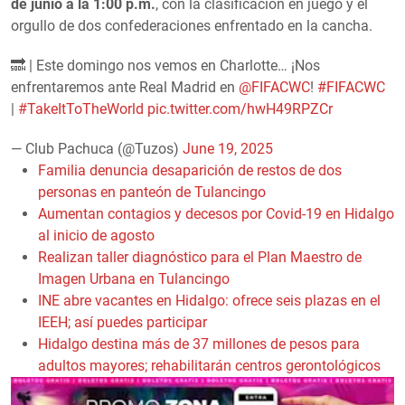
de junio a la 1:00 p.m.
, con la clasificación en juego y el
orgullo de dos confederaciones enfrentado en la cancha.
🔜 | Este domingo nos vemos en Charlotte… ¡Nos
enfrentaremos ante Real Madrid en
@FIFACWC
!
#FIFACWC
|
#TakeItToTheWorld
pic.twitter.com/hwH49RPZCr
— Club Pachuca (@Tuzos)
June 19, 2025
Familia denuncia desaparición de restos de dos
personas en panteón de Tulancingo
Aumentan contagios y decesos por Covid-19 en Hidalgo
al inicio de agosto
Realizan taller diagnóstico para el Plan Maestro de
Imagen Urbana en Tulancingo
INE abre vacantes en Hidalgo: ofrece seis plazas en el
IEEH; así puedes participar
Hidalgo destina más de 37 millones de pesos para
adultos mayores; rehabilitarán centros gerontológicos