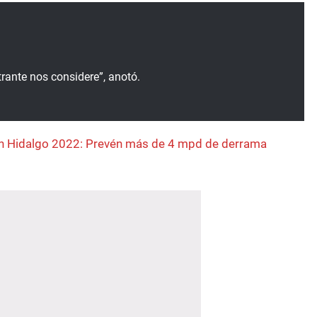
trante nos considere”, anotó.
n Hidalgo 2022: Prevén más de 4 mpd de derrama