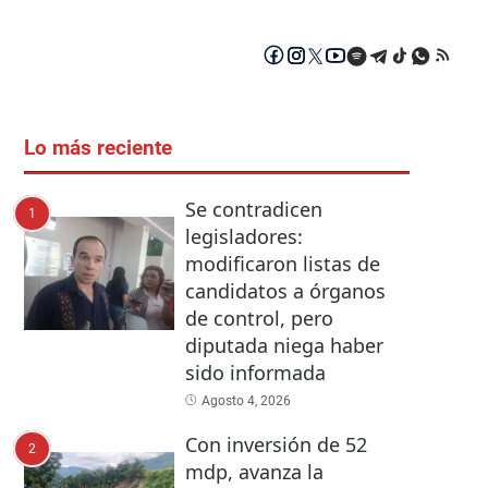
Lo más reciente
Se contradicen
1
legisladores:
modificaron listas de
candidatos a órganos
de control, pero
diputada niega haber
sido informada
Agosto 4, 2026
Con inversión de 52
2
mdp, avanza la