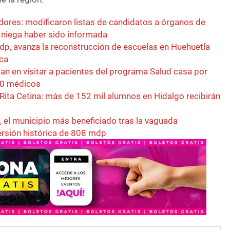
adores: modificaron listas de candidatos a órganos de
a niega haber sido informada
dp, avanza la reconstrucción de escuelas en Huehuetla
ca
an en visitar a pacientes del programa Salud casa por
100 médicos
 Rita Cetina: más de 152 mil alumnos en Hidalgo recibirán
, el municipio más beneficiado tras la vaguada
ersión histórica de 808 mdp