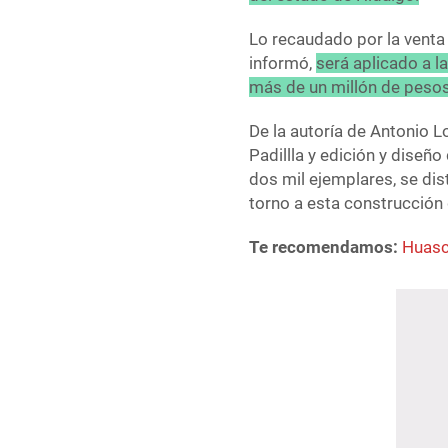
Lo recaudado por la venta 
informó,
será aplicado a l
más de un millón de pesos
De la autoría de Antonio L
Padillla y edición y diseñ
dos mil ejemplares, se dist
torno a esta construcción
Te recomendamos:
Huasca