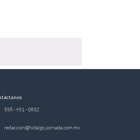
ntáctanos
558 - 951 - 0832
redaccion@hidalgo.jornada.com.mx