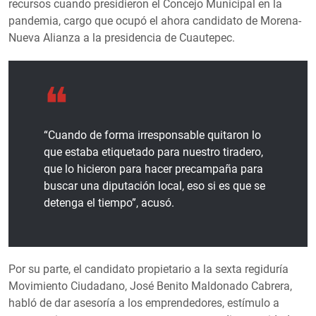
recursos cuando presidieron el Concejo Municipal en la
pandemia, cargo que ocupó el ahora candidato de Morena-
Nueva Alianza a la presidencia de Cuautepec.
“Cuando de forma irresponsable quitaron lo
que estaba etiquetado para nuestro tiradero,
que lo hicieron para hacer precampaña para
buscar una diputación local, eso si es que se
detenga el tiempo”, acusó.
Por su parte, el candidato propietario a la sexta regiduría
Movimiento Ciudadano, José Benito Maldonado Cabrera,
habló de dar asesoría a los emprendedores, estímulo a