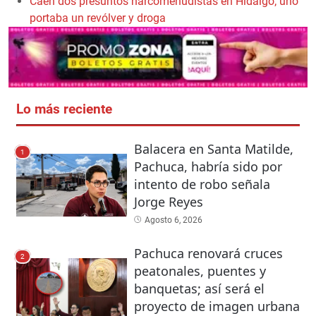
Caen dos presuntos narcomenudistas en Hidalgo; uno
portaba un revólver y droga
Lo más reciente
Balacera en Santa Matilde,
1
Pachuca, habría sido por
intento de robo señala
Jorge Reyes
Agosto 6, 2026
Pachuca renovará cruces
2
peatonales, puentes y
banquetas; así será el
proyecto de imagen urbana