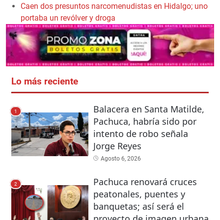
Caen dos presuntos narcomenudistas en Hidalgo; uno
portaba un revólver y droga
Lo más reciente
Balacera en Santa Matilde,
1
Pachuca, habría sido por
intento de robo señala
Jorge Reyes
Agosto 6, 2026
Pachuca renovará cruces
2
peatonales, puentes y
banquetas; así será el
proyecto de imagen urbana