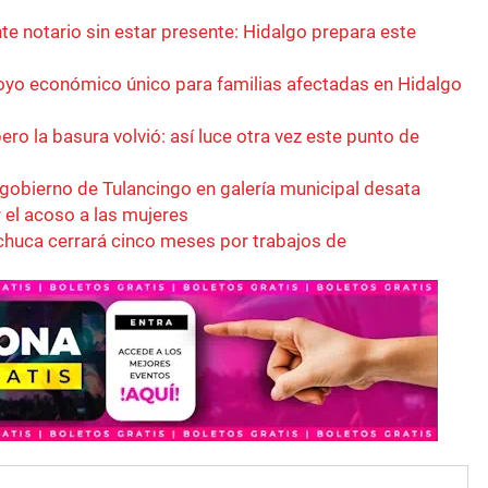
e notario sin estar presente: Hidalgo prepara este
yo económico único para familias afectadas en Hidalgo
ero la basura volvió: así luce otra vez este punto de
 gobierno de Tulancingo en galería municipal desata
r el acoso a las mujeres
achuca cerrará cinco meses por trabajos de