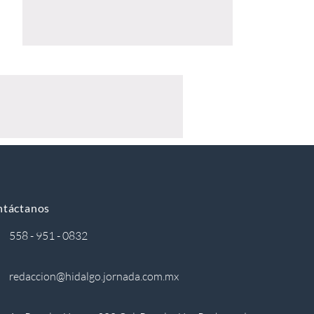
ntáctanos
558 - 951 - 0832
redaccion@hidalgo.jornada.com.mx