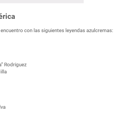
érica
l encuentro con las siguientes leyendas azulcremas:
a” Rodríguez
illa
lva