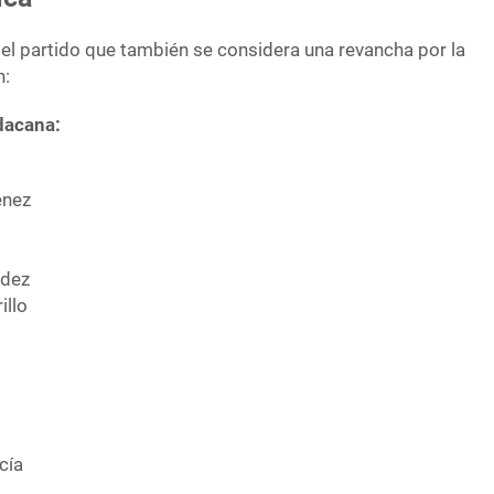
 el partido que también se considera una revancha por la
n:
dacana:
énez
ndez
illo
cía