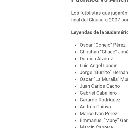
Los futblistas que jugarán
final del Clausura 2007 so
Leyendas de la Sudaméri
Oscar “Conejo” Pérez
Christian “Chaco” Jim
Damián Álvarez
Luis Ángel Landín
Jorge “Burrito” Herná
Oscar “La Muralla” Mur
Juan Carlos Cacho
Gabriel Caballero
Gerardo Rodríguez
Andrés Chitiva
Marco Iván Pérez
Emmanuel “Many” Gar
Marcín Cabrera