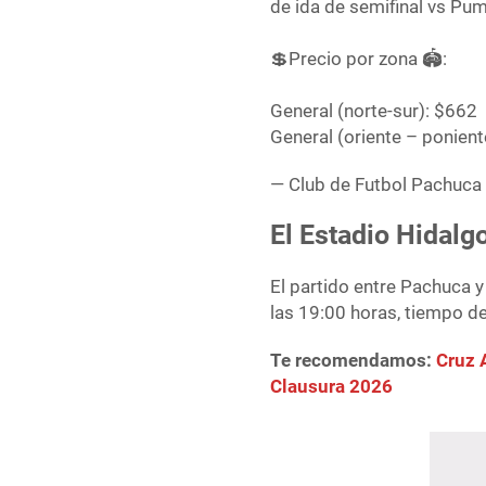
de ida de semifinal vs Pu
💲Precio por zona 🏟️:
General (norte-sur): $662
General (oriente – ponien
— Club de Futbol Pachuc
El Estadio Hidalg
El partido entre Pachuca
las 19:00 horas, tiempo de
Te recomendamos:
Cruz 
Clausura 2026