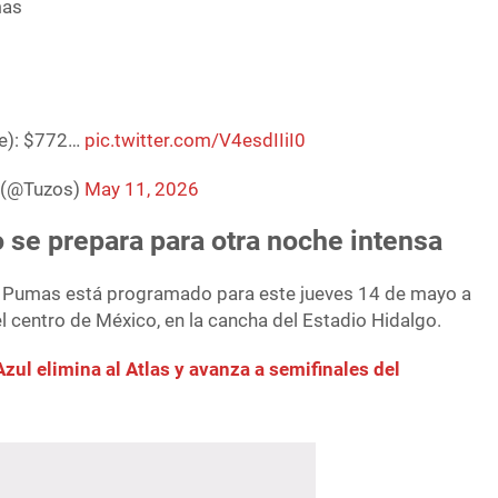
mas
te): $772…
pic.twitter.com/V4esdIIiI0
a (@Tuzos)
May 11, 2026
o se prepara para otra noche intensa
 y Pumas está programado para este jueves 14 de mayo a
l centro de México, en la cancha del Estadio Hidalgo.
Azul elimina al Atlas y avanza a semifinales del