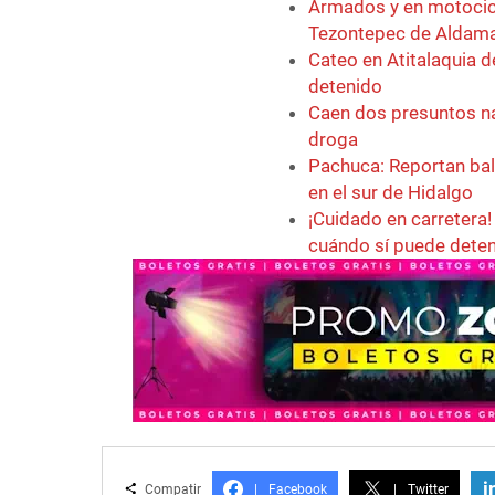
Armados y en motocicl
Tezontepec de Aldam
Cateo en Atitalaquia d
detenido
Caen dos presuntos na
droga
Pachuca: Reportan bal
en el sur de Hidalgo
¡Cuidado en carretera!
cuándo sí puede deten
i
Compatir
|
Facebook
|
Twitter