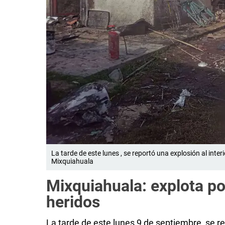
La tarde de este lunes , se reportó una explosión al inter
Mixquiahuala
Mixquiahuala: explota po
heridos
La tarde de este lunes 9 de septiembre, se re