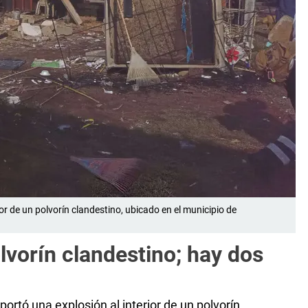
ior de un polvorín clandestino, ubicado en el municipio de
lvorín clandestino; hay dos
portó una explosión al interior de un polvorín