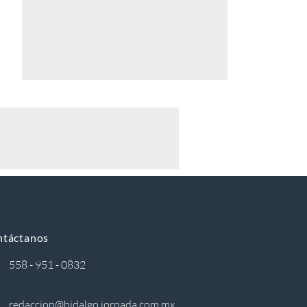
ntáctanos
558 - 951 - 0832
redaccion@hidalgo.jornada.com.mx