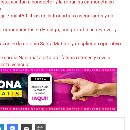
eta, asaltan a conductor y le roban su camioneta en
a
eja 7 mil 450 litros de hidrocarburo asegurados y un
rcomenudistas en Hidalgo; uno portaba un revólver y
azos en la colonia Santa Matilde y despliegan operativo
 Guardia Nacional alerta por falsos retenes y revela
er tu vehículo
n