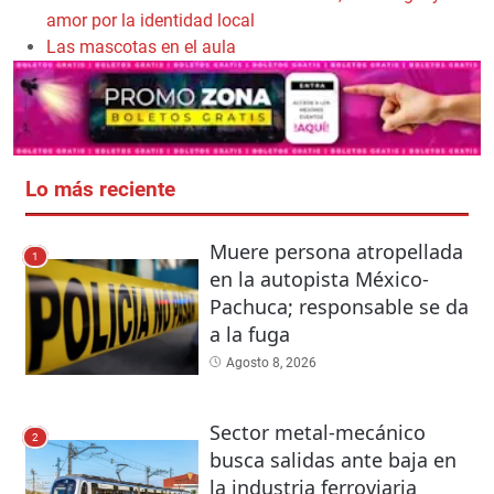
amor por la identidad local
Las mascotas en el aula
Lo más reciente
Muere persona atropellada
1
en la autopista México-
Pachuca; responsable se da
a la fuga
Agosto 8, 2026
Sector metal-mecánico
2
busca salidas ante baja en
la industria ferroviaria