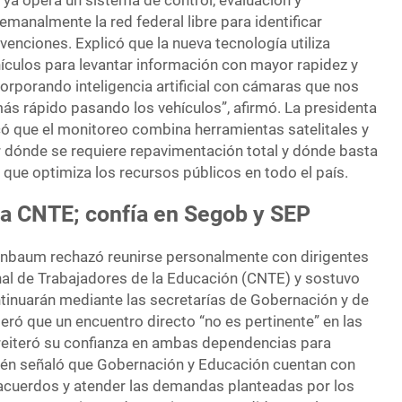
ya opera un sistema de control, evaluación y
manalmente la red federal libre para identificar
rvenciones. Explicó que la nueva tecnología utiliza
ículos para levantar información con mayor rapidez y
orporando inteligencia artificial con cámaras que nos
s rápido pasando los vehículos”, afirmó. La presidenta
 que el monitoreo combina herramientas satelitales y
r dónde se requiere repavimentación total y dónde basta
 que optimiza los recursos públicos en todo el país.
 a CNTE; confía en Segob y SEP
inbaum rechazó reunirse personalmente con dirigentes
al de Trabajadores de la Educación (CNTE) y sostuvo
tinuarán mediante las secretarías de Gobernación y de
ró que un encuentro directo “no es pertinente” en las
 reiteró su confianza en ambas dependencias para
ién señaló que Gobernación y Educación cuentan con
 acuerdos y atender las demandas planteadas por los