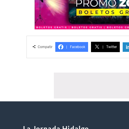
i
Compatir
|
Facebook
|
Twitter
La Jornada Hidalgo