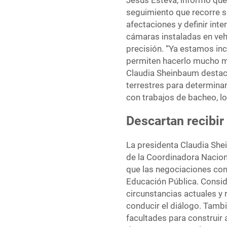
Jesús Esteva, informó que 
seguimiento que recorre se
afectaciones y definir inte
cámaras instaladas en veh
precisión. “Ya estamos inc
permiten hacerlo mucho má
Claudia Sheinbaum destacó
terrestres para determina
con trabajos de bacheo, lo
Descartan recibir
La presidenta Claudia She
de la Coordinadora Nacion
que las negociaciones con
Educación Pública. Conside
circunstancias actuales y
conducir el diálogo. Tamb
facultades para construir