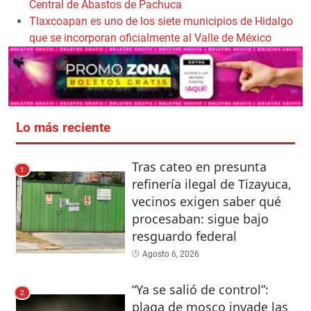
Central de Abastos de Pachuca
Tlaxcoapan es uno de los siete municipios de Hidalgo
que se incorporan oficialmente al Valle de México
Lo más reciente
Tras cateo en presunta
1
refinería ilegal de Tizayuca,
vecinos exigen saber qué
procesaban: sigue bajo
resguardo federal
Agosto 6, 2026
“Ya se salió de control”:
2
plaga de mosco invade las