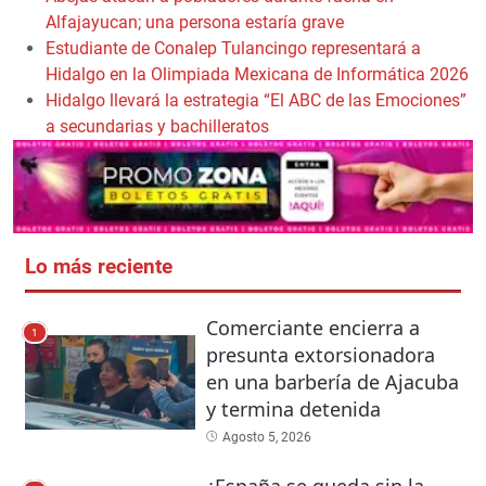
Alfajayucan; una persona estaría grave
Estudiante de Conalep Tulancingo representará a
Hidalgo en la Olimpiada Mexicana de Informática 2026
Hidalgo llevará la estrategia “El ABC de las Emociones”
a secundarias y bachilleratos
Lo más reciente
Comerciante encierra a
1
presunta extorsionadora
en una barbería de Ajacuba
y termina detenida
Agosto 5, 2026