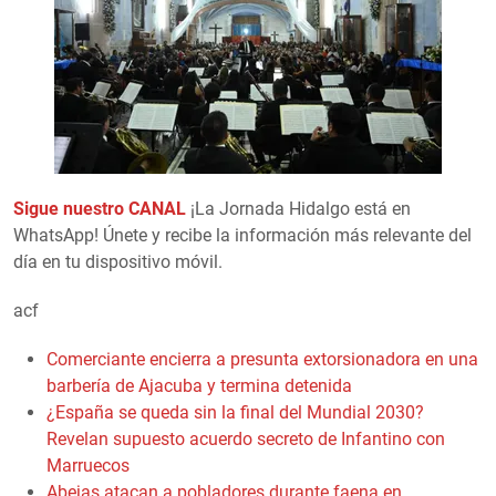
Sigue nuestro CANAL
¡La Jornada Hidalgo está en
WhatsApp! Únete y recibe la información más relevante del
día en tu dispositivo móvil.
acf
Comerciante encierra a presunta extorsionadora en una
barbería de Ajacuba y termina detenida
¿España se queda sin la final del Mundial 2030?
Revelan supuesto acuerdo secreto de Infantino con
Marruecos
Abejas atacan a pobladores durante faena en