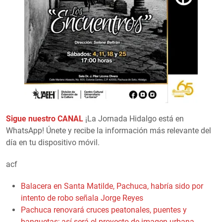
Sigue nuestro CANAL
¡La Jornada Hidalgo está en
WhatsApp! Únete y recibe la información más relevante del
día en tu dispositivo móvil.
acf
Balacera en Santa Matilde, Pachuca, habría sido por
intento de robo señala Jorge Reyes
Pachuca renovará cruces peatonales, puentes y
banquetas; así será el proyecto de imagen urbana