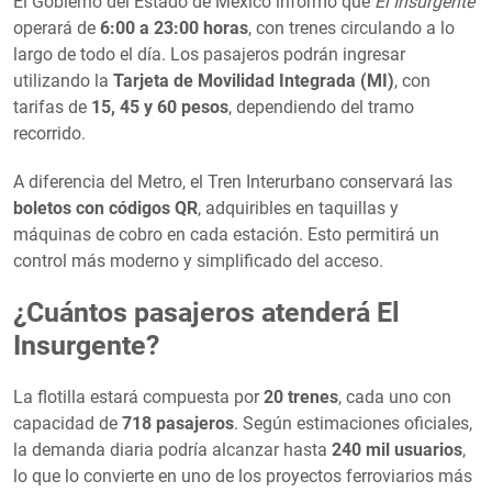
El Gobierno del Estado de México informó que
El Insurgente
operará de
6:00 a 23:00 horas
, con trenes circulando a lo
largo de todo el día. Los pasajeros podrán ingresar
utilizando la
Tarjeta de Movilidad Integrada (MI)
, con
tarifas de
15, 45 y 60 pesos
, dependiendo del tramo
recorrido.
A diferencia del Metro, el Tren Interurbano conservará las
boletos con códigos QR
, adquiribles en taquillas y
máquinas de cobro en cada estación. Esto permitirá un
control más moderno y simplificado del acceso.
¿Cuántos pasajeros atenderá El
Insurgente?
La flotilla estará compuesta por
20 trenes
, cada uno con
capacidad de
718 pasajeros
. Según estimaciones oficiales,
la demanda diaria podría alcanzar hasta
240 mil usuarios
,
lo que lo convierte en uno de los proyectos ferroviarios más