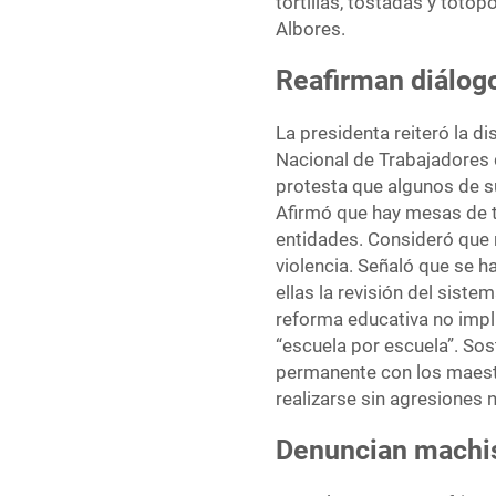
tortillas, tostadas y totop
Albores.
Reafirman diálog
La presidenta reiteró la d
Nacional de Trabajadores d
protesta que algunos de su
Afirmó que hay mesas de t
entidades. Consideró que n
violencia. Señaló que se 
ellas la revisión del sist
reforma educativa no impl
“escuela por escuela”. So
permanente con los maestr
realizarse sin agresiones 
Denuncian machis