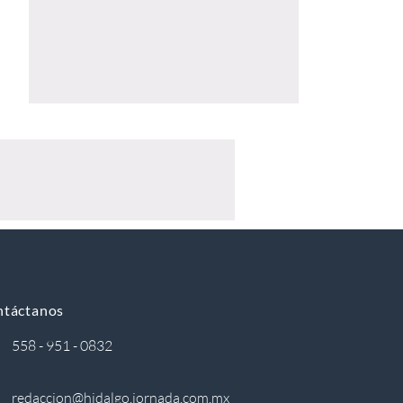
ntáctanos
558 - 951 - 0832
redaccion@hidalgo.jornada.com.mx