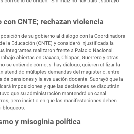
os con sello de origen. “Sin maíz no hay país”, subrayó
o con CNTE; rechazan violencia
isposición de su gobierno al diálogo con la Coordinadora
e la Educación (CNTE) y consideró injustificada la
s integrantes realizaron frente a Palacio Nacional.
rabajo abiertas en Oaxaca, Chiapas, Guerrero y otras
o se entiende cómo, si hay diálogo, quieren utilizar la
han atendido múltiples demandas del magisterio, entre
ema de pensiones y la evaluación docente. Subrayó que la
icará imposiciones y que las decisiones se discutirán
stuvo que su administración mantendrá un canal
os, pero insistió en que las manifestaciones deben
ni bloqueos.
mo y misoginia política