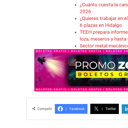
¿Cuánto cuesta la can
2026
¿Quieres trabajar en e
6 plazas en Hidalgo
TEEH prepara informe 
loza, meseros y hasta 
Sector metal-mecánico 
i
Compatir
|
Facebook
|
Twitter