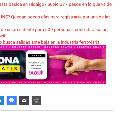
asta básica en Hidalgo? Subió 377 pesos en lo que va de
l INE? Quedan pocos días para registrarte por una de las
de su presidente para 500 personas; contratará salón,
wifi
busca salidas ante baja en la industria ferroviaria
n