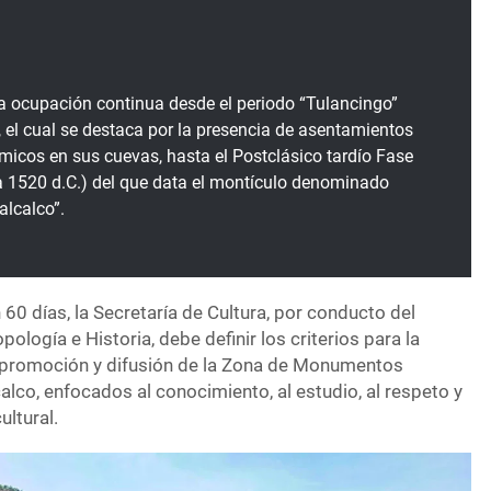
a ocupación continua desde el periodo “Tulancingo”
, el cual se destaca por la presencia de asentamientos
ámicos en sus cuevas, hasta el Postclásico tardío Fase
0 a 1520 d.C.) del que data el montículo denominado
alcalco”.
60 días, la Secretaría de Cultura, por conducto del
pología e Historia, debe definir los criterios para la
, promoción y difusión de la Zona de Monumentos
lco, enfocados al conocimiento, al estudio, al respeto y
ultural.