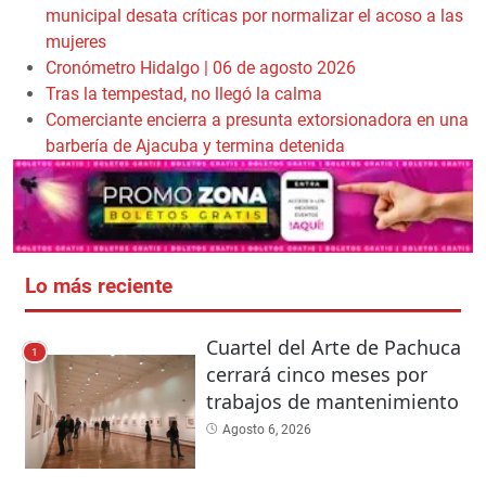
municipal desata críticas por normalizar el acoso a las
mujeres
Cronómetro Hidalgo | 06 de agosto 2026
Tras la tempestad, no llegó la calma
Comerciante encierra a presunta extorsionadora en una
barbería de Ajacuba y termina detenida
Lo más reciente
Cuartel del Arte de Pachuca
1
cerrará cinco meses por
trabajos de mantenimiento
Agosto 6, 2026