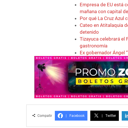
Empresa de EU está co
mañana con capital de
Por qué La Cruz Azul c
Cateo en Atitalaquia d
detenido
Tizayuca celebrará el F
gastronomía
Ex gobernador Ángel “
i
Compatir
|
Facebook
|
Twitter