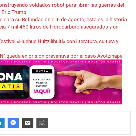
nstruyendo soldados robot para librar las guerras del
 Eric Trump
elebra su Refundación el 6 de agosto, esta es la historia
eja 7 mil 450 litros de hidrocarburo asegurados y un
estival «Huehue Huitzilíhuitl» con literatura, cultura y
N” queda en prisión preventiva por el caso Ayotzinapa
n