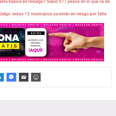
asta básica en Hidalgo? Subió 377 pesos en lo que va de
dalgo: estos 12 municipios ya están en riesgo por falta
n