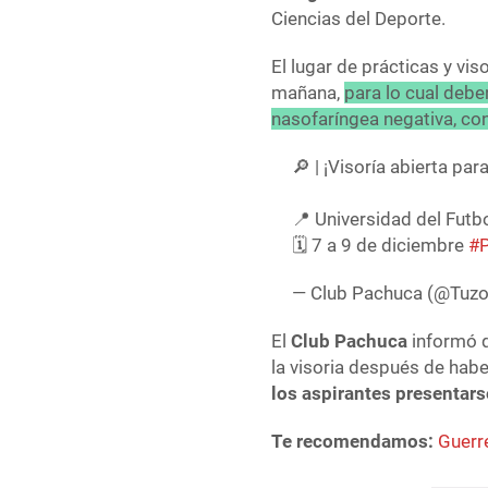
Ciencias del Deporte.
El lugar de prácticas y viso
mañana,
para lo cual debe
nasofaríngea negativa, con
🔎 | ¡Visoría abierta p
📍 Universidad del Futb
🗓 7 a 9 de diciembre
#
— Club Pachuca (@Tuz
El
Club Pachuca
informó q
la visoria después de habe
los aspirantes presentar
Te recomendamos:
Guerr