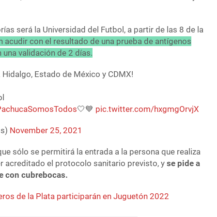
rías será la Universidad del Futbol, a partir de las 8 de la
n acudir con el resultado de una prueba de antígenos
 una validación de 2 días.
ara Hidalgo, Estado de México y CDMX!
ol
PachucaSomosTodos
🤍💙
pic.twitter.com/hxgmgOrvjX
os)
November 25, 2021
ue sólo se permitirá la entrada a la persona que realiza
r acreditado el protocolo sanitario previsto, y
se pide a
se con cubrebocas.
eros de la Plata participarán en Juguetón 2022