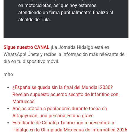
en motocicletas, así que hoy estamos
atendiendo un tema puntualmente” finalizó al
alcalde de Tula.
Sigue nuestro CANAL
¡La Jornada Hidalgo está en
WhatsApp! Únete y recibe la información más relevante del
día en tu dispositivo móvil.
mho
¿España se queda sin la final del Mundial 2030?
Revelan supuesto acuerdo secreto de Infantino con
Marruecos
Abejas atacan a pobladores durante faena en
Alfajayucan; una persona estaría grave
Estudiante de Conalep Tulancingo representará a
Hidalgo en la Olimpiada Mexicana de Informática 2026