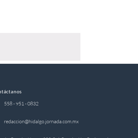
ntáctanos
558 - 951 - 0832
redaccion@hidalgo.jornada.com.mx