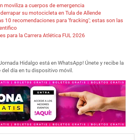
an moviliza a cuerpos de emergencia
l derrapar su motocicleta en Tula de Allende
s 10 recomendaciones para ‘fracking’; estas son las
entífico
es para la Carrera Atlética FUL 2026
Jornada Hidalgo está en WhatsApp! Únete y recibe la
del día en tu dispositivo móvil.