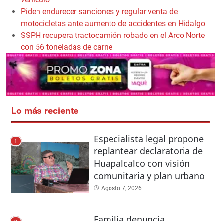
Piden endurecer sanciones y regular venta de
motocicletas ante aumento de accidentes en Hidalgo
SSPH recupera tractocamión robado en el Arco Norte
con 56 toneladas de carne
Lo más reciente
Especialista legal propone
1
replantear declaratoria de
Huapalcalco con visión
comunitaria y plan urbano
Agosto 7, 2026
Familia denuncia