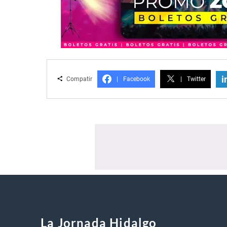
i
Compatir
|
Facebook
|
Twitter
La Jornada Hidalgo