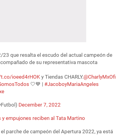
/23 que resalta el escudo del actual campeón de
 acompañado de su representativa mascota
//t.co/ioeed4rHOK
y Tiendas CHARLY.
@CharlyMxOfi
SomosTodos
🤍💙 |
#JacoboyMariaAngeles
xe
yFutbol)
December 7, 2022
s y empujones reciben al Tata Martino
e el parche de campeón del Apertura 2022, ya está