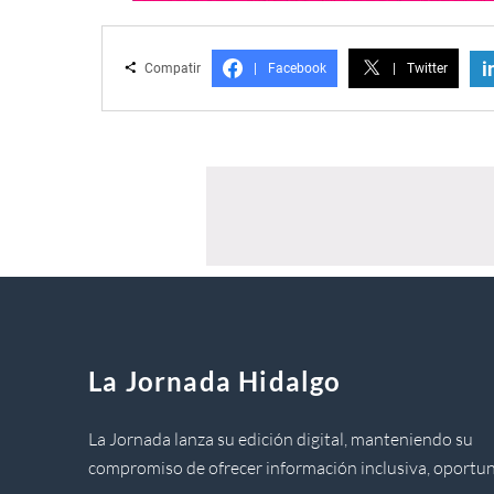
i
Compatir
|
Facebook
|
Twitter
La Jornada Hidalgo
La Jornada lanza su edición digital, manteniendo su
compromiso de ofrecer información inclusiva, oportun