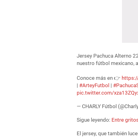
Jersey Pachuca Alterno 22
nuestro fútbol mexicano,
Conoce más en 👉
https:
|
#ArteyFutbol
|
#Pachuca
pic.twitter.com/xza13ZQy
— CHARLY Fútbol (@Charl
Sigue leyendo:
Entre grito
El jersey, que también luc