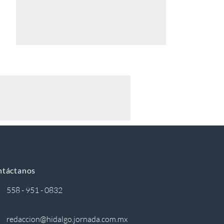
ntáctanos
558 - 951 - 0832
redaccion@hidalgo.jornada.com.mx