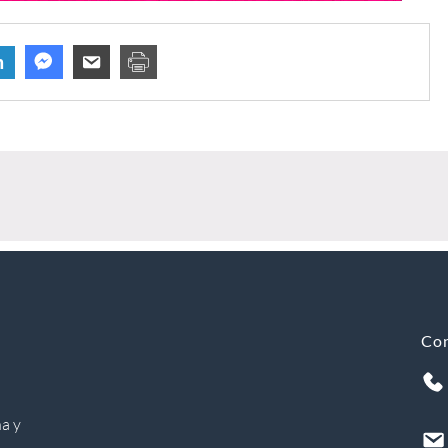
n
Co
a y