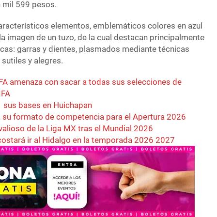
e mil 599 pesos.
aracterísticos elementos, emblemáticos colores en azul
a imagen de un tuzo, de la cual destacan principalmente
ticas: garras y dientes, plasmados mediante técnicas
sutiles y alegres.
FA amenaza con sacar a todas sus selecciones de
IFA
ta sus bases en Huichapan
 su formato de competencia para el Apertura 2026
valioso de la Liga MX tras el Mundial 2026
costará ir al Hidalgo en la temporada 2026 2027