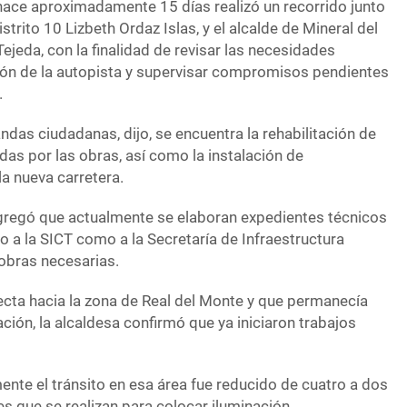
 hace aproximadamente 15 días realizó un recorrido junto
istrito 10 Lizbeth Ordaz Islas, y el alcalde de Mineral del
da, con la finalidad de revisar las necesidades
ión de la autopista y supervisar compromisos pendientes
.
ndas ciudadanas, dijo, se encuentra la rehabilitación de
das por las obras, así como la instalación de
a nueva carretera.
gregó que actualmente se elaboran expedientes técnicos
 a la SICT como a la Secretaría de Infraestructura
 obras necesarias.
ecta hacia la zona de Real del Monte y que permanecía
ación, la alcaldesa confirmó que ya iniciaron trabajos
ente el tránsito en esa área fue reducido de cuatro a dos
es que se realizan para colocar iluminación.