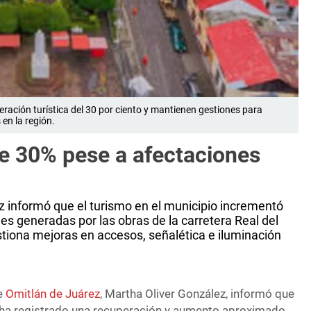
ración turística del 30 por ciento y mantienen gestiones para
 en la región.
e 30% pese a afectaciones
z informó que el turismo en el municipio incrementó
nes generadas por las obras de la carretera Real del
iona mejoras en accesos, señalética e iluminación
de
Omitlán de Juárez
, Martha Oliver González, informó que
o ha registrado una recuperación y aumento aproximado