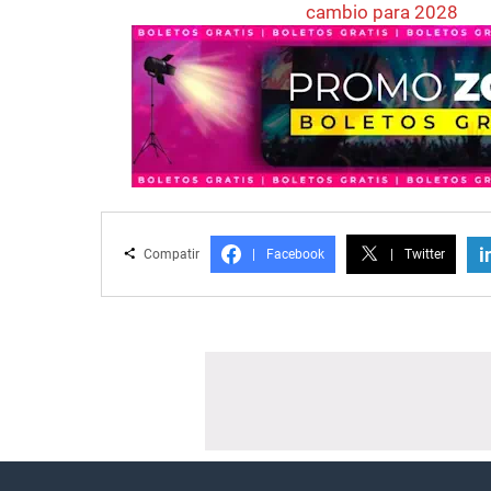
cambio para 2028
i
Compatir
|
Facebook
|
Twitter