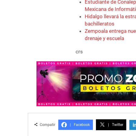
Estudiante de Conalep
Mexicana de Informát
Hidalgo llevará la est
bachilleratos
Zempoala entrega nuev
drenaje y escuela
crs
i
Compatir
|
Facebook
|
Twitter