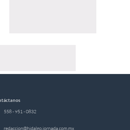
ntáctanos
558 - 951 - 0832
redaccion@hidalgo.jornada.com.mx