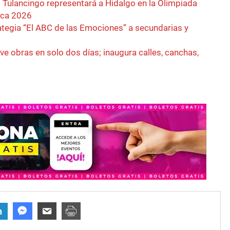
 Tulancingo representará a Hidalgo en la Olimpiada
ica 2026
rategia “El ABC de las Emociones” a secundarias y
e obras en solo dos días; inaugura calles, canchas,
n