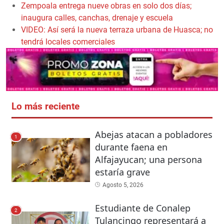
Zempoala entrega nueve obras en solo dos días;
inaugura calles, canchas, drenaje y escuela
VIDEO: Así será la nueva terraza urbana de Huasca; no
tendrá locales comerciales
Lo más reciente
Abejas atacan a pobladores
1
durante faena en
Alfajayucan; una persona
estaría grave
Agosto 5, 2026
Estudiante de Conalep
2
Tulancingo representará a