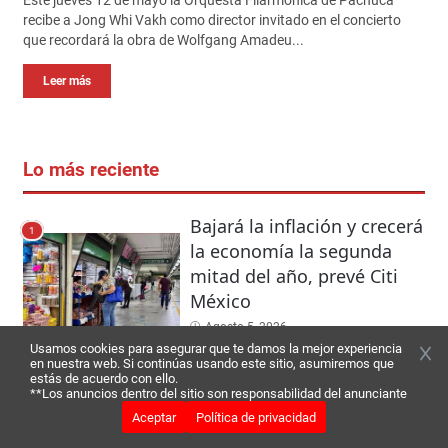
recibe a Jong Whi Vakh como director invitado en el concierto
que recordará la obra de Wolfgang Amadeu...
Leer más
Lo más reciente
Bajará la inflación y crecerá
1
la economía la segunda
mitad del año, prevé Citi
México
Agosto 5, 2026
Usamos cookies para asegurar que te damos la mejor experiencia
en nuestra web. Si continúas usando este sitio, asumiremos que
estás de acuerdo con ello.
Gusano barrenador en
**Los anuncios dentro del sitio son responsabilidad del anunciante
2
Aceptar
Política de privacidad
humanos: Hidalgo suma
dos semanas seguidas con