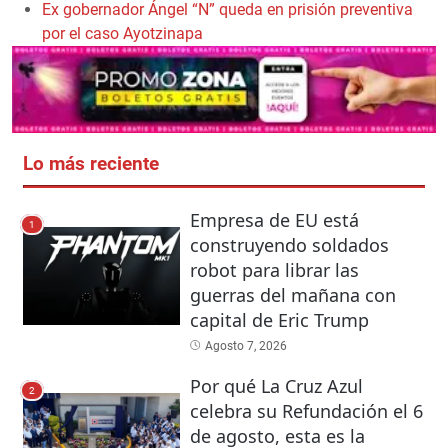
Ex gobernador Ángel “N” queda en prisión preventiva
por el caso Ayotzinapa
Lo más reciente
Empresa de EU está
1
construyendo soldados
robot para librar las
guerras del mañana con
capital de Eric Trump
Agosto 7, 2026
Por qué La Cruz Azul
2
celebra su Refundación el 6
de agosto, esta es la