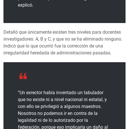
explicó.
Detalló que únicamente existen tres niveles para docentes
investigadores: A, B y C, y que no se ha eliminado ninguno.
Indicó que lo que ocurrió fue la corrección de una
irregularidad heredada de administraciones pasadas.
“Un exrector había inventado un tabulador
que no existe ni a nivel nacional ni estatal, y
con ello se privilegió a algunos maestros.
Nosotros no podemos ir en contra de la
legalidad ni de lo autorizado por la
federación, porque eso implicaría un daño al